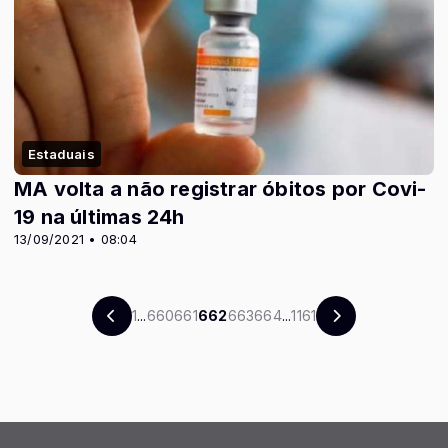
Estaduais
MA volta a não registrar óbitos por Covi-
19 na últimas 24h
13/09/2021 • 08:04
1
...
660
661
662
663
664
...
1161