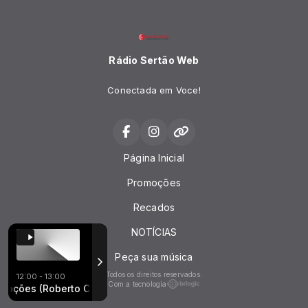
Rádio Sertão Web
Conectada em Voce!
Página Inicial
Promoções
Recados
NOTÍCIAS
Peça sua música
Todos os direitos reservados.
12:00 - 13:00
Com a tecnologia
CAL
es (Roberto Carlos)
es (Roberto Carlos) - Parte 3