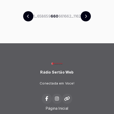
1
...
658
659
660
661
662
...
1162
Rádio Sertão Web
Conectada em Voce!
Página Inicial