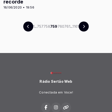
recorde
16/06/2020 • 19:56
1
...
757
758
759
760
761
...
1161
Rádio Sertão Web
Conectada em Voce!