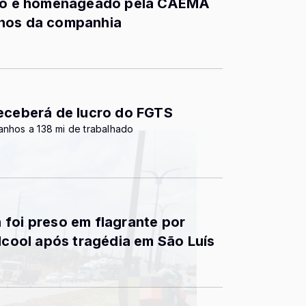
into é homenageado pela CAEMA
anos da companhia
receberá de lucro do FGTS
anhos a 138 mi de trabalhado
foi preso em flagrante por
álcool após tragédia em São Luís