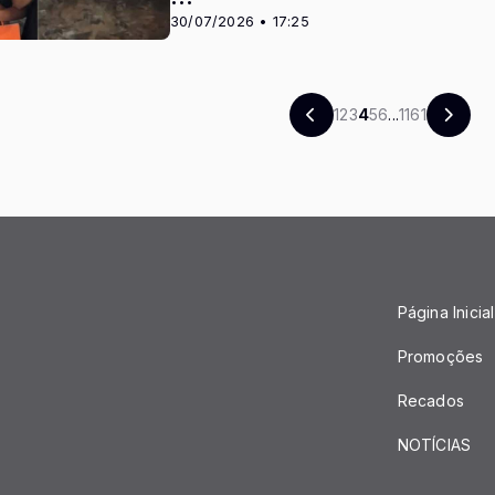
30/07/2026 • 17:25
1
2
3
4
5
6
...
1161
Página Inicial
Promoções
Recados
NOTÍCIAS