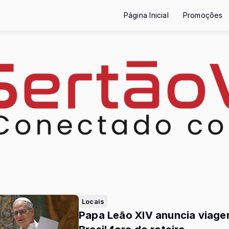
Página Inicial
Promoções
Locais
Papa Leão XIV anuncia viage