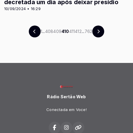
decretada um dia após deixar presídio
10/09/2024 • 16:29
1
...
408
409
410
411
412
...
762
Rádio Sertão Web
Conectada em Voce!