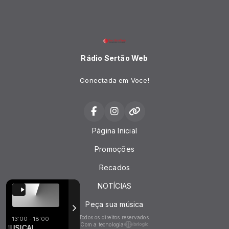
Rádio Sertão Web
Conectada em Voce!
Página Inicial
Promoções
Recados
NOTÍCIAS
Peça sua música
Todos os direitos reservados.
13:00 - 18:00
Com a tecnologia
do
USICAL
DAN VENTURA - passinho debochado