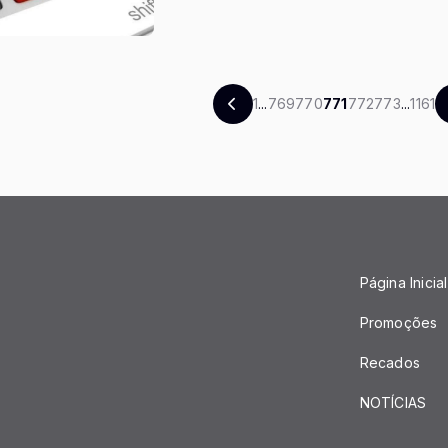
1
...
769
770
771
772
773
...
1161
Página Inicial
Promoções
Recados
NOTÍCIAS