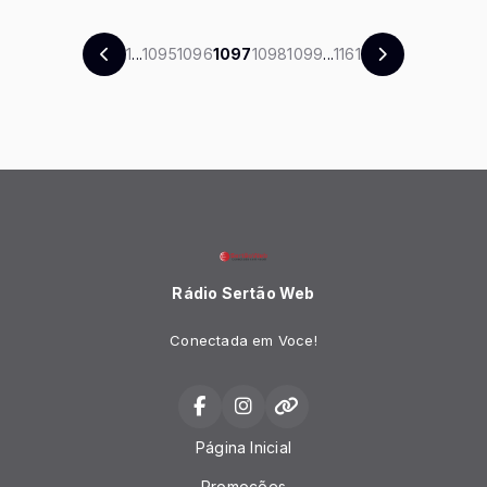
1
...
1095
1096
1097
1098
1099
...
1161
Rádio Sertão Web
Conectada em Voce!
Página Inicial
Promoções