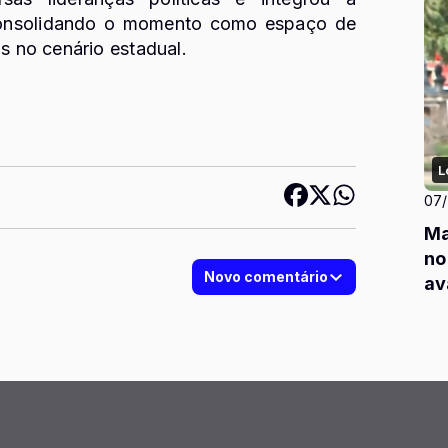
 consolidando o momento como espaço de
as no cenário estadual.
L
07
Ma
no
Novo comentário
av