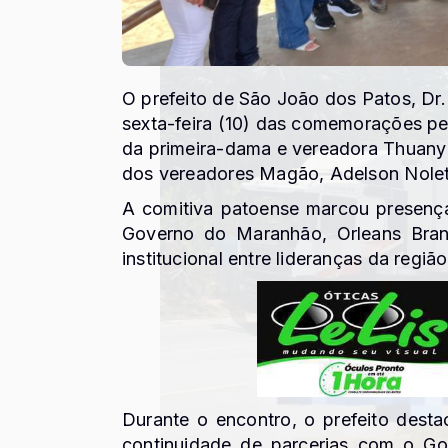
O prefeito de
São João dos Patos
,
Dr
sexta-feira (10) das comemorações pe
da primeira-dama e vereadora
Thuany
dos vereadores Magão, Adelson Noleto
A comitiva patoense marcou presenç
Governo do Maranhão,
Orleans Bra
institucional entre lideranças da região
Durante o encontro, o prefeito dest
continuidade de parcerias com o Go