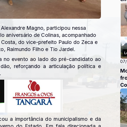
. Alexandre Magno
, participou nessa
lo aniversário de
Colinas
, acompanhado
 Costa
, do vice-prefeito Paulo do Zeca e
, Raimundo Filho e Tio Jardel.
L
a no evento ao lado do pré-candidato ao
07
ndão
, reforçando a articulação política e
Mo
.
fr
Co
acou a importância do municipalismo e da
verno do Estado. Em fala direcionada a