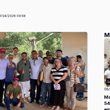
11/04/2026 09:58
M
L
08
Ma
54
em