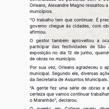
Orleans, Alexandre Magno ressaltou a
municípios.
“O trabalho tem que continuar. É pre
governo chegue às cidades, com ob
afirmou.
O gestor também aproveitou a oca
participar das festividades de
São 
exposição no dia 12 de junho, quand
de obras no município.
Por sua vez, Orleans agradeceu o a
municipal. Segundo ele, diversas açõ
da Secretaria de Assuntos Municipais.
“A gente fez uma série de obras e
certeza que vamos continuar trabalhan
o Maranhão”, declarou.
O evento em Colinas reuniu diver