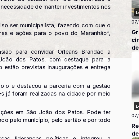
 necessidade de manter investimentos nos
L
07
ciso ser municipalista, fazendo com que o
Gr
ras e ações para o povo do Maranhão”,
ci
de
sião para convidar Orleans Brandão a
João dos Patos
, com destaque para a
o estão previstas inaugurações e entrega
poio e destacou a parceria com a gestão
es já foram realizadas na cidade por meio
L
 ações em São João dos Patos. Pode ter
07
do pelo município, pelo sertão e por todo
Re
de
sas lideranças políticas e integrou a