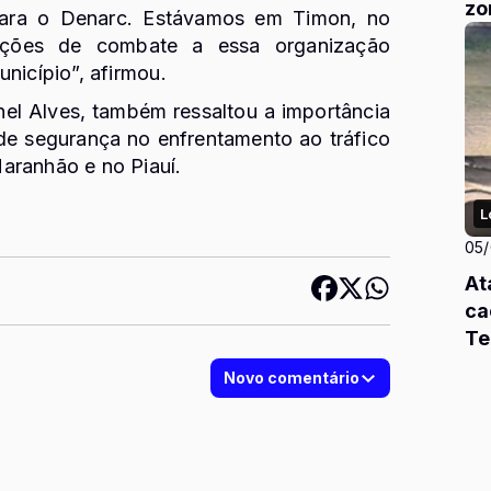
zo
para o Denarc. Estávamos em Timon, no
ções de combate a essa organização
nicípio”, afirmou.
el Alves, também ressaltou a importância
 de segurança no enfrentamento ao tráfico
aranhão e no Piauí.
L
05
At
ca
Te
Novo comentário