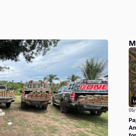
M
L
05
Pa
Am
fo