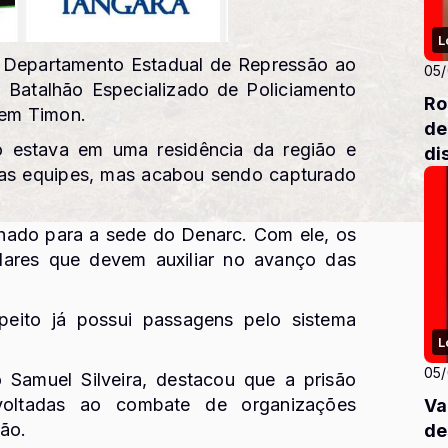
L
do Departamento Estadual de Repressão ao
05
 Batalhão Especializado de Policiamento
Ro
, em Timon.
de
to estava em uma residência da região e
di
das equipes, mas acabou sendo capturado
inhado para a sede do Denarc. Com ele, os
ulares que devem auxiliar no avanço das
peito já possui passagens pelo sistema
L
05
Samuel Silveira, destacou que a prisão
voltadas ao combate de organizações
Va
ião.
de