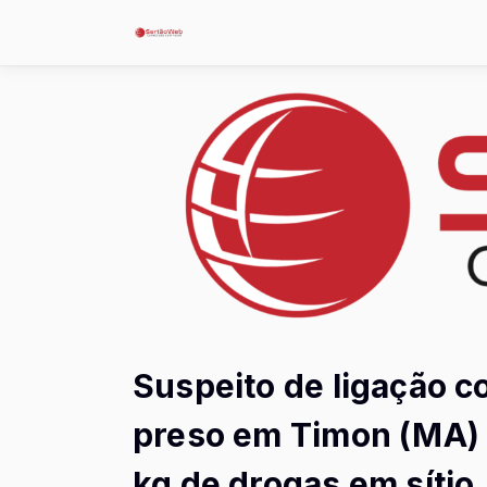
Suspeito de ligação c
preso em Timon (MA)
kg de drogas em sítio