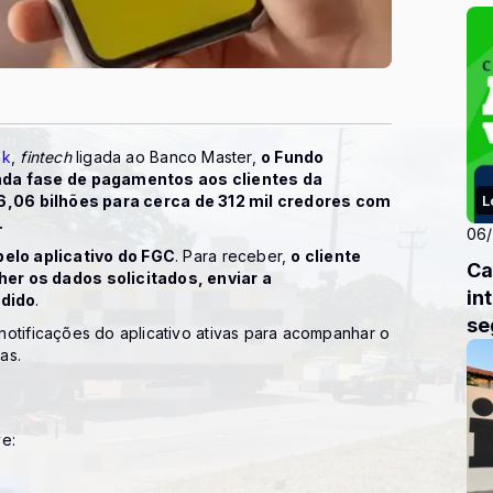
nk
,
fintech
ligada ao Banco Master,
o Fundo
unda fase de pagamentos aos clientes da
6,06 bilhões para cerca de 312 mil credores com
L
.
06
elo aplicativo do FGC
. Para receber,
o cliente
Ca
er os dados solicitados, enviar a
in
edido
.
se
otificações do aplicativo ativas para acompanhar o
as.
ve: