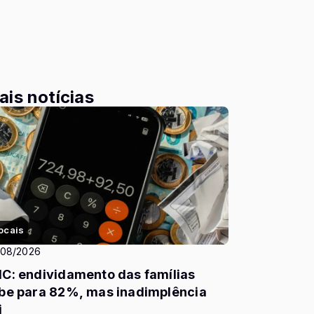
ais notícias
ocais
/08/2026
C: endividamento das famílias
be para 82%, mas inadimplência
i