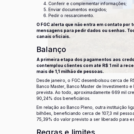
Conferir e complementar informações;
Enviar documentos exigidos;
Pedir o ressarcimento.
O FGC alerta que não entra em contato por t
mensagens para pedir dados ou senhas. Tod
canais oficiais.
Balanço
A primeira etapa dos pagamentos aos credor
contemplou clientes com até R$ 1 mil a rece
mais de 1,1 milhão de pessoas.
Desde janeiro, o FGC desembolsou cerca de R$ 
Banco Master, Banco Master de Investimento e 
prevista. Ao todo, aproximadamente 669 mil cr
90,24% dos beneficiários.
Em relação ao Banco Pleno, outra instituição l
bilhões, beneficiando cerca de 107,3 mil pesso
75,39% do valor previsto a ser liberado para ess
Regras e limites