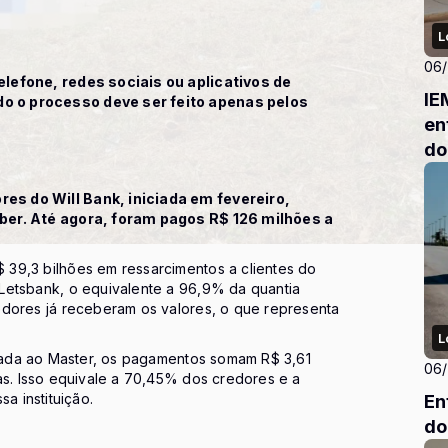
L
06
elefone, redes sociais ou aplicativos de
IE
o o processo deve ser feito apenas pelos
en
do
es do Will Bank, iniciada em fevereiro,
ber. Até agora, foram pagos R$ 126 milhões a
39,3 bilhões em ressarcimentos a clientes do
Letsbank, o equivalente a 96,9% da quantia
edores já receberam os valores, o que representa
L
igada ao Master, os pagamentos somam R$ 3,61
06
as. Isso equivale a 70,45% dos credores e a
a instituição.
En
do