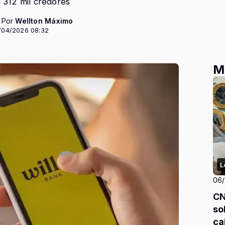
 312 mil credores
- Por
Wellton Máximo
/04/2026 08:32
M
L
06
CN
so
ca