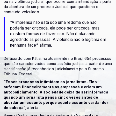
ou na violência judicial, que ocorre com a intimidação a partir
da abertura de um processo Judicial que questiona o
conteúdo veiculado.
“A imprensa não está sob uma redoma que não
poderia ser criticada, ela pode ser criticada, mas
existem formas de fazer isso. Não é atacando,
agredindo as pessoas. A violência não é legítima em
nenhuma face”, afirma.
De acordo com Kátia, há atualmente no Brasil 654 processos
que são caracterizados como assédio judicial a partir de uma
classificação já reconhecida judicialmente pelo Supremo
Tribunal Federal.
“Esses processos intimidam os jornalistas. Eles
sufocam financeiramente as empresas e criam um
autopoliciamento. A sociedade deixa de ser informada
quando um jornalista pensa cinco vezes antes de
abordar um assunto porque aquele assunto vai dar dor
de cabeça”, alerta.
Samira Cunha, presidente da Federação Nacional dos