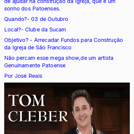
de ajudar na construção da Igreja, que é um
sonho dos Patoenses.
Quando?- 03 de Outubro
Local?- Clube da Sucam
Objetivo? - Arrecadar Fundos para Construção
da Igreja de São Francisco
Não percam esse mega show,de um artista
Genuinamente Patoense
Por José Reais