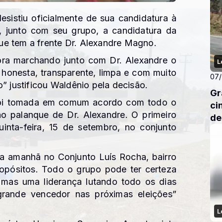
esistiu oficialmente de sua candidatura à
á, junto com seu grupo, a candidatura da
e tem a frente Dr. Alexandre Magno.
gora marchando junto com Dr. Alexandre o
L
honesta, transparente, limpa e com muito
07
” justificou Waldênio pela decisão.
Gr
 foi tomada em comum acordo com todo o
ci
no palanque de Dr. Alexandre. O primeiro
de
inta-feira, 15 de setembro, no conjunto
a amanhã no Conjunto Luís Rocha, bairro
opósitos. Todo o grupo pode ter certeza
 mas uma liderança lutando todo os dias
rande vencedor nas próximas eleições”
L