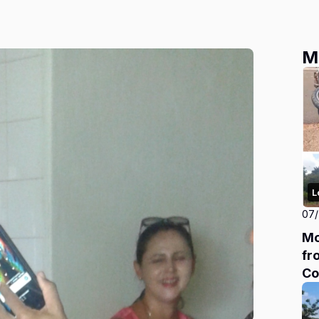
M
L
07
Mo
fr
Co