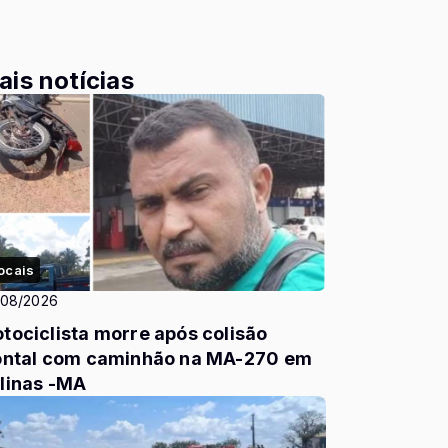
ais notícias
ocais
/08/2026
tociclista morre após colisão
ontal com caminhão na MA-270 em
linas -MA