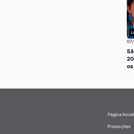
L
07
Sã
20
os
Página Inicial
Promoções