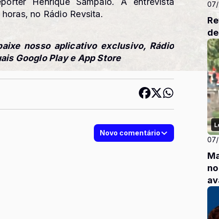
pórter Henrique Sampaio. A entrevista
07
horas, no Rádio Revsita.
Re
de
baixe nosso aplicativo exclusivo, Rádio
uais Googlo Play e App Store
L
Novo comentário
07
Ma
no
av