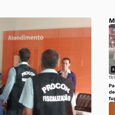
M
E
13/
Pa
de
fu