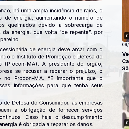
hão, há uma ampla incidência de raios, o
to de energia, aumentando o número de
icos queimados devido a sobrecarga de
 da energia, que volta “de repente”, por
E
parelho.
09
cessionária de energia deve arcar com o
Ve
undo o Instituto de Promoção e Defesa do
Ca
 (Procon-MA). A presidente do órgão,
Sã
presa se recusar a reparar o prejuízo, o
ão no Procon-MA. “É importante que o
ssas informações para que tenha seus
o de Defesa do Consumidor, as empresas
suem a obrigação de fornecer serviços
contínuos. Caso haja o descumprimento
E
energia é obrigada a reparar os danos.