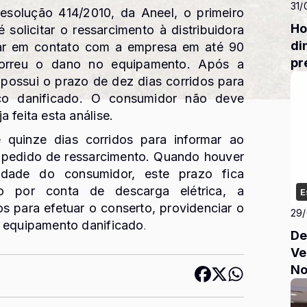
31/
esolução 414/2010, da Aneel, o primeiro
Ho
solicitar o ressarcimento à distribuidora
di
trar em contato com a empresa em até 90
pr
orreu o dano no equipamento. Após a
a possui o prazo de dez dias corridos para
ico danificado. O consumidor não deve
 feita esta análise.
é quinze dias corridos para informar ao
o pedido de ressarcimento. Quando houver
lidade do consumidor, este prazo fica
 por conta de descarga elétrica, a
E
dos para efetuar o conserto, providenciar o
29
o equipamento danificado
.
De
Ve
No