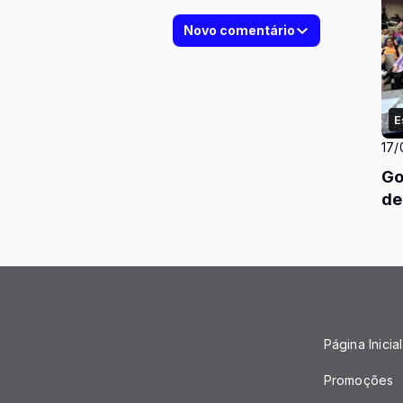
Novo comentário
E
17/
Go
de
Página Inicial
Promoções