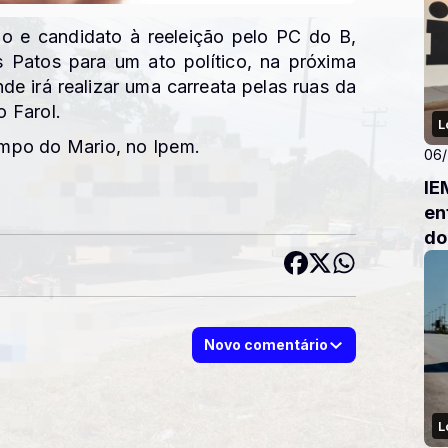
 e candidato à reeleição pelo PC do B,
 Patos para um ato político, na próxima
nde irá realizar uma carreata pelas ruas da
 Farol.
L
mpo do Mario, no Ipem.
06
IE
en
do
Novo comentário
L