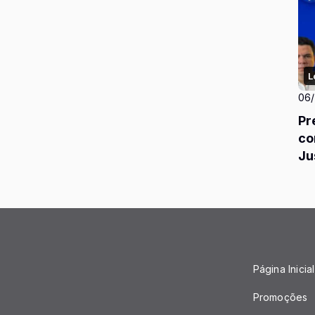
L
06
Pr
co
Ju
pa
Página Inicial
Promoções