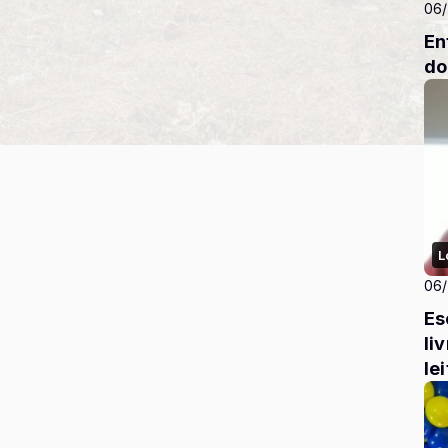
06
En
do
L
06
Es
li
le
es