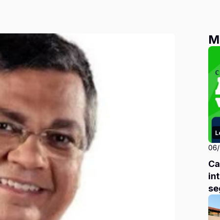
M
L
06
Ca
in
se