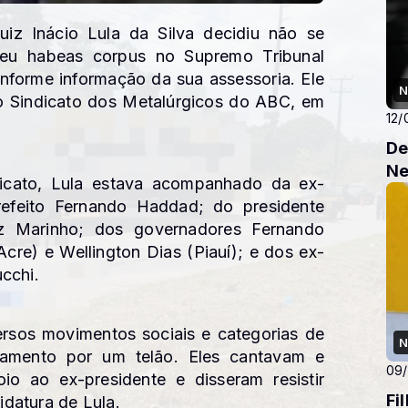
iz Inácio Lula da Silva decidiu não se
seu habeas corpus no Supremo Tribunal
nforme informação da sua assessoria. Ele
N
 Sindicato dos Metalúrgicos do ABC, em
12/
De
Ne
dicato, Lula estava acompanhado da ex-
refeito Fernando Haddad; do presidente
z Marinho; dos governadores Fernando
Acre) e Wellington Dias (Piauí); e dos ex-
cchi.
ersos movimentos sociais e categorias de
N
gamento por um telão. Eles cantavam e
09
o ao ex-presidente e disseram resistir
Fi
didatura de Lula.