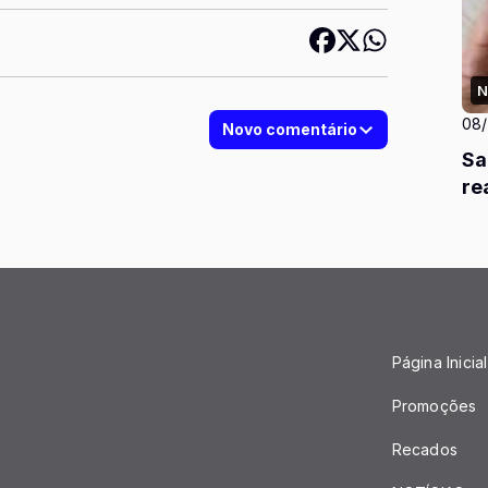
N
08
Novo comentário
Sa
re
Página Inicial
Promoções
Recados