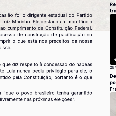
Re
tr
asião foi o dirigente estadual do Partido
 Luiz Marinho. Ele destacou a importância
i ao cumprimento da Constituição Federal.
rocesso de construção de pacificação no
umprir o que está nos preceitos da nossa
disse.
N
no que diz respeito à concessão do habeas
09
e Lula nunca pediu privilégio para ele, o
De
ntido pela Constituição, portanto é o que
po
Fr
 "que o povo brasileiro tenha garantido
 livremente nas próximas eleições".