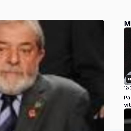
M
N
12/
Pa
ví