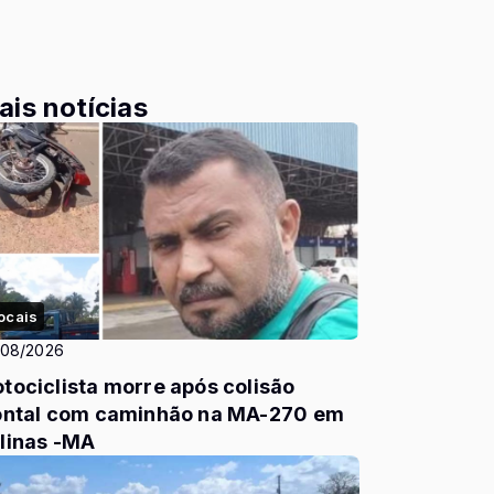
ais notícias
ocais
/08/2026
tociclista morre após colisão
ontal com caminhão na MA-270 em
linas -MA