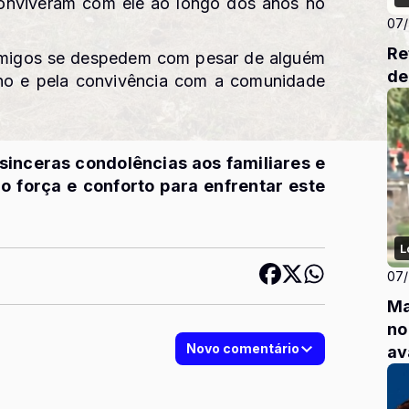
conviveram com ele ao longo dos anos no
07
Re
 amigos se despedem com pesar de alguém
de
alho e pela convivência com a comunidade
sinceras condolências aos familiares e
o força e conforto para enfrentar este
L
07
Ma
no
Novo comentário
av