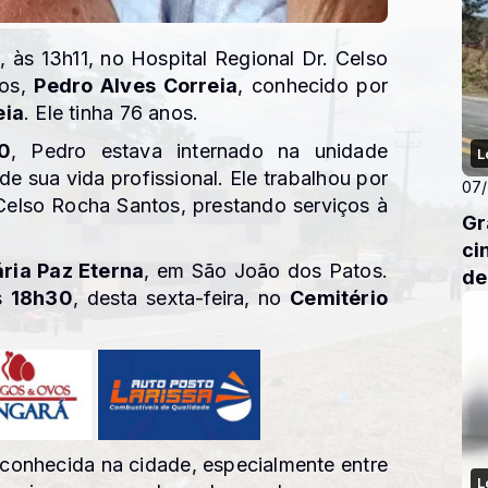
, às 13h11, no Hospital Regional Dr. Celso
tos,
Pedro Alves Correia
, conhecido por
eia
. Ele tinha 76 anos.
0
, Pedro estava internado na unidade
L
e sua vida profissional. Ele trabalhou por
07
 Celso Rocha Santos, prestando serviços à
Gr
ci
ria Paz Eterna
, em São João dos Patos.
de
as
18h30
, desta sexta-feira, no
Cemitério
a conhecida na cidade, especialmente entre
L