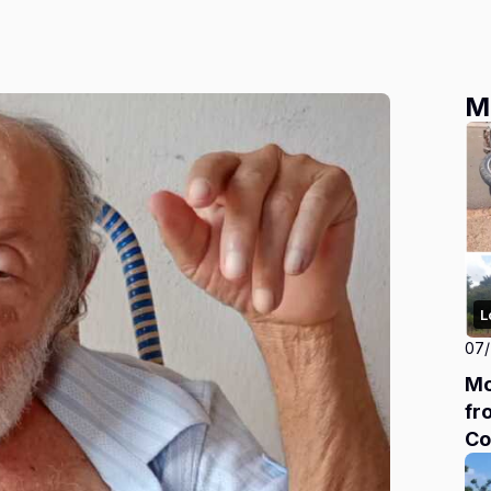
M
L
07
Mo
fr
Co