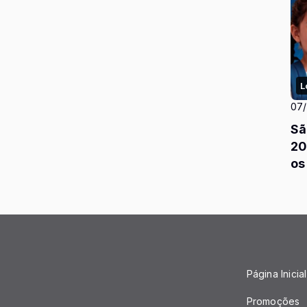
L
07
Sã
20
os
Página Inicial
Promoções