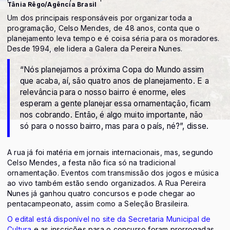
Tânia Rêgo/Agência Brasil
Um dos principais responsáveis por organizar toda a
programação, Celso Mendes, de 48 anos, conta que o
planejamento leva tempo e é coisa séria para os moradores.
Desde 1994, ele lidera a Galera da Pereira Nunes.
“Nós planejamos a próxima Copa do Mundo assim
que acaba, aí, são quatro anos de planejamento. E a
relevância para o nosso bairro é enorme, eles
esperam a gente planejar essa ornamentação, ficam
nos cobrando. Então, é algo muito importante, não
só para o nosso bairro, mas para o país, né?”, disse.
A rua já foi matéria em jornais internacionais, mas, segundo
Celso Mendes, a festa não fica só na tradicional
ornamentação. Eventos com transmissão dos jogos e música
ao vivo também estão sendo organizados. A Rua Pereira
Nunes já ganhou quatro concursos e pode chegar ao
pentacampeonato, assim como a Seleção Brasileira.
O edital está disponível no site da Secretaria Municipal de
Cultura
e as inscrições para o concurso foram prorrogadas