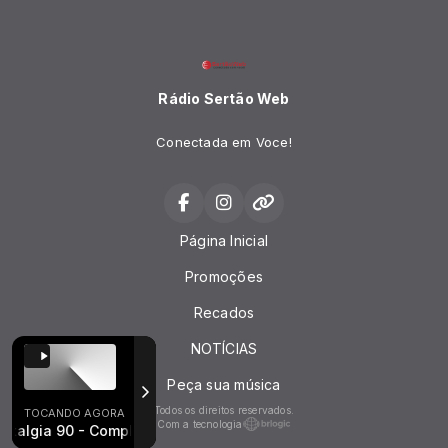
Rádio Sertão Web
Conectada em Voce!
Página Inicial
Promoções
Recados
NOTÍCIAS
Peça sua música
Todos os direitos reservados.
TOCANDO AGORA
Com a tecnologia
gia 90 - Completo