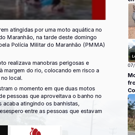
rem atingidas por uma moto aquática no
l do Maranhão, na tarde deste domingo
 pela Polícia Militar do Maranhão (PMMA)
L
oto realizava manobras perigosas e
07
 à margem do rio, colocando em risco a
Mo
no local.
fr
stram o momento em que duas motos
Co
de pessoas que aproveitava o banho no
 acaba atingindo os banhistas,
esespero entre as pessoas que estavam