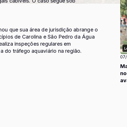
gais cabíveis. O caso segue sob
mou que sua área de jurisdição abrange o
cípios de
Carolina
e
São Pedro da Água
ealiza inspeções regulares em
L
 do tráfego aquaviário na região.
07
Ma
no
av