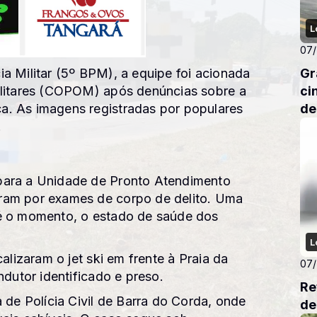
L
07
Gr
a Militar (5º BPM), a equipe foi acionada
ci
ilitares (COPOM) após denúncias sobre a
de
. As imagens registradas por populares
.
para a Unidade de Pronto Atendimento
ram por exames de corpo de delito. Uma
té o momento, o estado de saúde dos
L
alizaram o jet ski em frente à Praia da
07
ndutor identificado e preso.
Re
 de Polícia Civil de Barra do Corda, onde
de