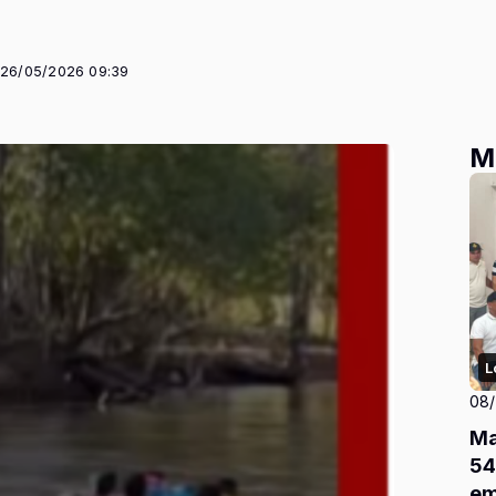
 26/05/2026 09:39
M
L
08
Ma
54
em