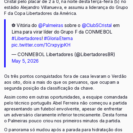
Cristal pelo placar de 2 a 0, na noite desta terça-feira (5) no
estádio Alejandro Villanueva, e assumiu a liderança do Grupo
F da Copa Libertadores da América.
⚽ Vitória do
@Palmeiras
sobre o
@ClubSCristal
em
Lima para virar líder do Grupo F da CONMEBOL
#Libertadores
!
#GloriaEterna
pic.twitter.com/1CrxpyjpKH
— CONMEBOL Libertadores (@LibertadoresBR)
May 5, 2026
Os três pontos conquistados fora de casa levaram o Verdão
aos oito, dois a mais do que os peruanos, que ocupam a
segunda posição da classificação da chave.
Assim como em outras oportunidades, a esquipe comandada
pelo técnico português Abel Ferreira não começou a partida
apresentando um futebol envolvente, apesar de enfrentar
um adversário claramente inferior tecnicamente. Desta forma
o Palmeiras pouco criou nos primeiros minutos da partida.
O panorama só mudou após a parada para hidratação dos