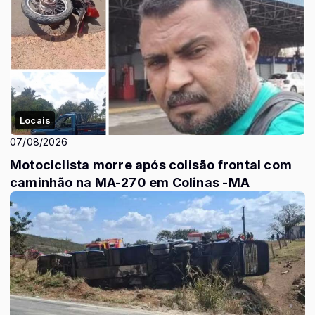
Locais
07/08/2026
Motociclista morre após colisão frontal com
caminhão na MA-270 em Colinas -MA