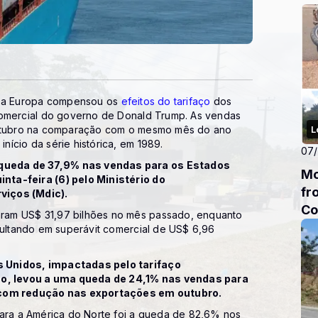
 e a Europa compensou os
efeitos do tarifaço
dos
comercial do governo de Donald Trump. As vendas
 outubro na comparação com o mesmo mês do ano
L
ício da série histórica, em 1989.
07
queda de 37,9% nas vendas para os Estados
Mo
nta-feira (6) pelo Ministério do
fr
viços (Mdic).
Co
ram US$ 31,97 bilhões no mês passado, enquanto
sultando em superávit comercial de US$ 6,96
 Unidos, impactadas pelo tarifaço
o, levou a uma queda de 24,1% nas vendas para
o com redução nas exportações em outubro.
para a América do Norte foi a queda de 82,6% nos