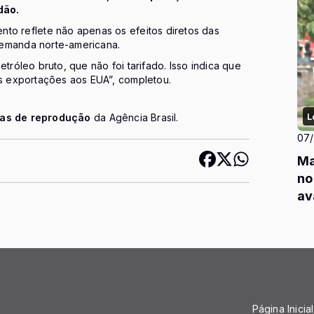
dão.
nto reflete não apenas os efeitos diretos das
demanda norte-americana.
tróleo bruto, que não foi tarifado. Isso indica que
as exportações aos EUA”, completou.
L
cas de reprodução
da Agência Brasil.
07
Ma
no
av
Página Inicial