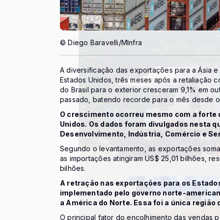
© Diego Baravelli/MInfra
A diversificação das exportações para a Ásia
Estados Unidos, três meses após a retaliação 
do Brasil para o exterior cresceram 9,1% em
passado, batendo recorde para o mês desde o in
O crescimento ocorreu mesmo com a forte 
Unidos. Os dados foram divulgados nesta qui
Desenvolvimento, Indústria, Comércio e Ser
Segundo o levantamento, as exportações soma
as importações atingiram US$ 25,01 bilhões, re
bilhões.
A retração nas exportações para os Estados
implementado pelo governo norte-american
a América do Norte. Essa foi a única regiã
O principal fator do encolhimento das vendas 