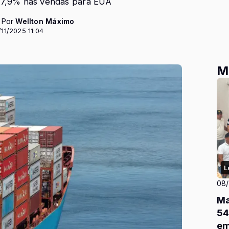
37,9% nas vendas para EUA
- Por
Wellton Máximo
11/2025 11:04
M
L
08
Ma
54
em