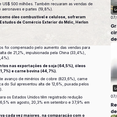
de US$ 500 milhões. Também recuaram as vendas de
e aeronaves e partes (19,8%).
L
como óleo combustível e celulose, sofreram
07
e Estudos de Comércio Exterior do Mdic, Herlon
Gr
ci
de
dos foi compensado pelo aumento das vendas para
 alta de 21,2%, impulsionada pela China (33,4%),
2,4%).
tos nas exportações de soja (64,5%), óleos
31,7%) e carne bovina (44,7%).
te avanço de minérios de cobre (823,6%), carne
ca do Sul apresentou alta de 12,6%, puxada pelos
L
).
07
ara os Estados Unidos têm registrado redução
e 16,5% em agosto, 20,3% em setembro e 37,9% em
Re
de
iva cada vez maiores, na comparação com o