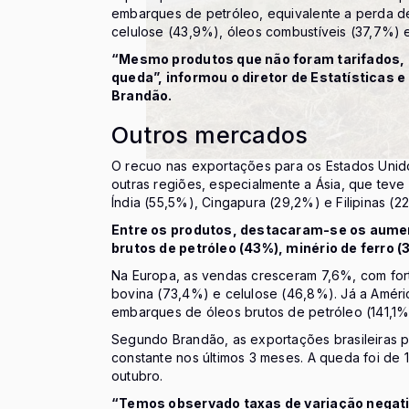
embarques de petróleo, equivalente a perda 
celulose (43,9%), óleos combustíveis (37,7%) 
“Mesmo produtos que não foram tarifados, 
queda”, informou o diretor de Estatísticas 
Brandão.
Outros mercados
O recuo nas exportações para os Estados Uni
outras regiões, especialmente a Ásia, que teve
Índia (55,5%), Cingapura (29,2%) e Filipinas (2
Entre os produtos, destacaram-se os aumen
brutos de petróleo (43%), minério de ferro (
Na Europa, as vendas cresceram 7,6%, com for
bovina (73,4%) e celulose (46,8%). Já a Améri
embarques de óleos brutos de petróleo (141,1%
Segundo Brandão, as exportações brasileiras p
constante nos últimos 3 meses. A queda foi d
outubro.
“Temos observado taxas de variação negat