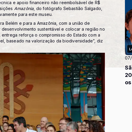
cnica e apoio financeiro não reembolsável de R$
osições
Amazônia
, do fotógrafo Sebastião Salgado,
sivamente para este museu.
ra Belém e para a Amazônia, com a união de
ar desenvolvimento sustentável e colocar a região no
A entrega reforça o compromisso do Estado com a
l, baseado na valorização da biodiversidade”, diz
L
07
Sã
20
os