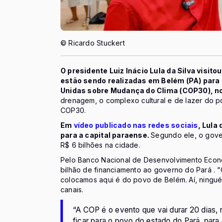
© Ricardo Stuckert
O presidente Luiz Inácio Lula da Silva visit
estão sendo realizadas em Belém (PA) para
Unidas sobre Mudança do Clima (COP30), n
drenagem, o complexo cultural e de lazer do p
COP30.
Em
vídeo publicado nas redes sociais
, Lula
para a capital paraense.
Segundo ele, o gove
R$ 6 bilhões na cidade.
Pelo Banco Nacional de Desenvolvimento Econô
bilhão de financiamento ao governo do Pará . 
colocamos aqui é do povo de Belém. Aí, ninguém 
canais.
“A COP é o evento que vai durar 20 dias,
ficar para o povo do estado do Pará, par