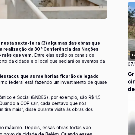
ou nesta sexta-feira (3) algumas das obras que
 a realização da 30ª Conferência das Nações
o mês que vem.
Entre elas estão os canais de
L
orto da cidade e o local que sediará os eventos da
07
Gr
 destacou que as melhorias ficarão de legado
ci
rno federal está fazendo um investimento de quase
de
mico e Social (BNDES), por exemplo, são R$ 1,5
“Quando a COP sair, cada centavo que nós
tira mais”, disse durante visita às obras dos
 no máximo. Depois, essas obras todas vão
a o povo da cidade de Belém. Quando esses