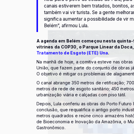
canais estiverem bem tratados, bonitos, a
também vai vir turista. Se a gente melhor
significa aumentar a possibilidade de vir m
Belém”, afirmou Lula.
A agenda em Belém começou nesta quinta-fe
vitrines da COP30, o Parque Linear da Doca,
Tratamento de Esgoto (ETE) Una
.
Na manhã de hoje, a comitiva esteve nas obra
União, que fazem parte do conjunto de obras já
O objetivo é mitigar os problemas de alagament
O canal abrange 350 metros de retificação; 7
metros de rede de esgoto sanitário; 450 metros
urbanização viária e calçadas com piso tátil.
Depois, Lula conferiu as obras do Porto Futuro 
conclusão, que requalifica o antigo porto indus
metros quadrados e reúne cinco armazéns histó
de Bioeconomia e Inovação da Amazônia, o Muse
Gastronômico.