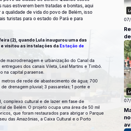
s ruas estiverem bem tratadas e bonitas, aqui
L
ar a qualidade de vida do povo de Belém, isso
ais turistas para o estado do Pará e para
07
Re
de
ira (2), quando Lula inaugurou uma das
 e visitou as instalações da
Estação de
s de macrodrenagem e urbanização do Canal da
 entregues dos canais Vileta, Leal Martins e Timbó.
o na capital paraense.
00 metros de rede de abastecimento de água; 700
 de drenagem pluvial; 3 passarelas; 1 ponte e
L
07
II, complexo cultural e de lazer em fase de
trial de Belém. O projeto ocupa uma área de 50 mil
Ma
ricos, que foram restaurados para abrigar o Parque
no
u das Amazônias, a Caixa Cultural e o Porto
av