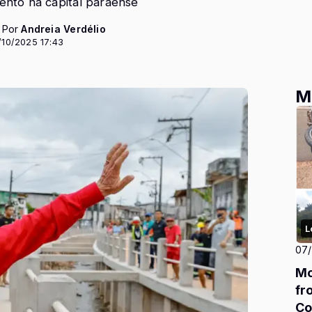
vento na capital paraense
- Por
Andreia Verdélio
/10/2025 17:43
M
L
07
Mo
fr
Co