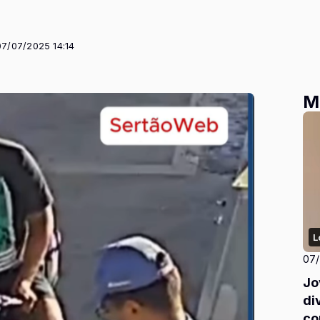
07/07/2025 14:14
M
L
07
Jo
di
co