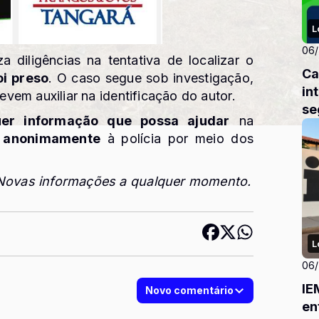
L
06
za diligências na tentativa de localizar o
Ca
i preso
. O caso segue sob investigação,
in
em auxiliar na identificação do autor.
se
uer informação que possa ajudar
na
a
anonimamente
à polícia por meio dos
ovas informações a qualquer momento.
L
06
IE
Novo comentário
en