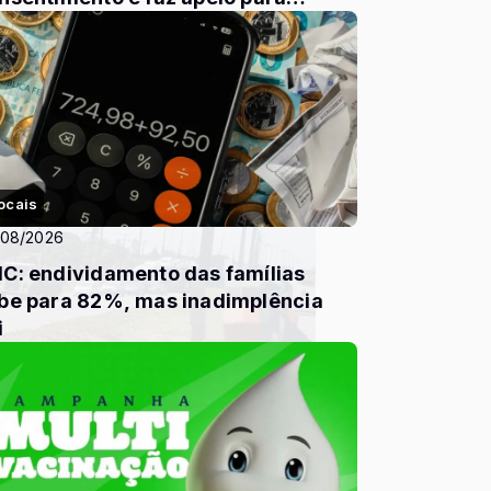
terromper compartilh...
ocais
/08/2026
C: endividamento das famílias
be para 82%, mas inadimplência
i