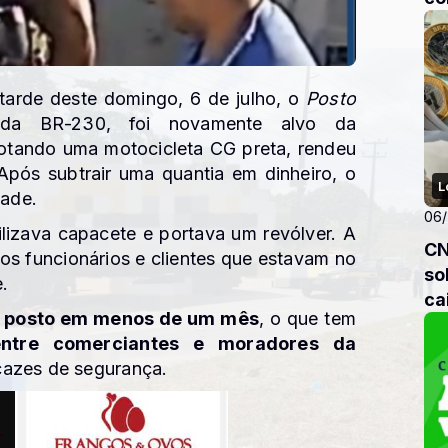
in
tarde deste domingo, 6 de julho, o
Posto
 da BR-230, foi novamente alvo da
otando uma motocicleta CG preta, rendeu
 Após subtrair uma quantia em dinheiro, o
L
dade.
06
lizava capacete e portava um revólver. A
CN
 os funcionários e clientes que estavam no
so
.
ca
 posto em menos de um mês
, o que tem
entre comerciantes e moradores da
cazes de segurança.