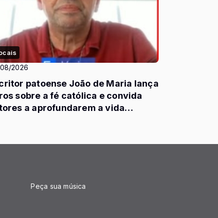
ocais
/08/2026
critor patoense João de Maria lança
vros sobre a fé católica e convida
itores a aprofundarem a vida
piritual
Peça sua música