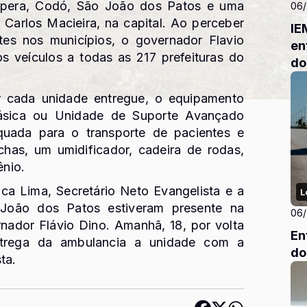
tapera, Codó, São João dos Patos e uma
06
 Carlos Macieira, na capital. Ao perceber
IE
es nos municípios, o governador Flavio
en
 veículos a todas as 217 prefeituras do
do
r cada unidade entregue, o equipamento
básica ou Unidade de Suporte Avançado
quada para o transporte de pacientes e
as, um umidificador, cadeira de rodas,
ênio.
ca Lima, Secretário Neto Evangelista e a
L
 João dos Patos estiveram presente na
06
nador Flávio Dino. Amanhã, 18, por volta
En
ntrega da ambulancia a unidade com a
do
ta.