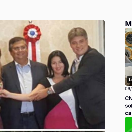
M
L
06
CN
so
ca