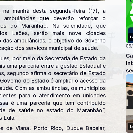
, na manhã desta segunda-feira (17), a
ambulâncias que deverão reforçar o
ios do Maranhão. Na solenidade, que
dos Leões, serão mais nove cidades
L
o das ambulâncias, o objetivo do Governo
06
zação dos serviços municipal de saúde.
Ca
ues, por meio da Secretaria de Estado da
in
ais uma parceria entre a gestão Estadual e
se
s, segundo afirma o secretário de Estado
o Governo do Estado é ampliar o acesso da
saúde. Com as ambulâncias, os municípios
cientes para o atendimento em unidades
Essa é uma parceria que tem contribuído
ede de saúde no estado do Maranhão”,
s Lula.
L
es de Viana, Porto Rico, Duque Bacelar,