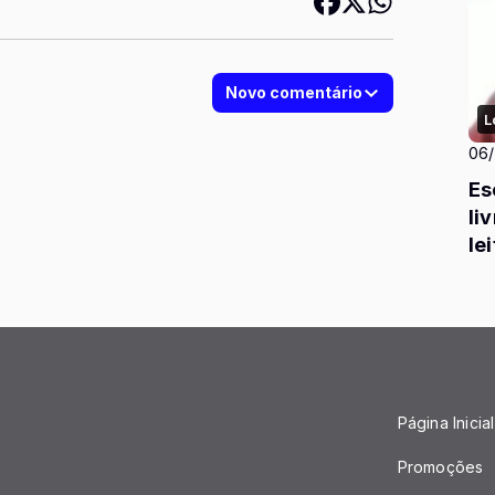
Novo comentário
L
06
Es
li
le
es
Página Inicial
Promoções