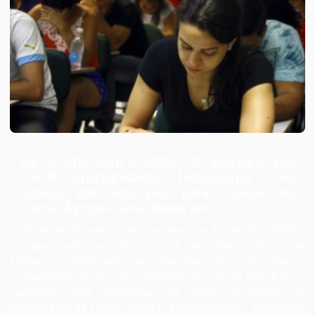
De acordo com o edital de abertura, são
1.409 oportunidades temporárias com
lotação em todo país para atuação no
Censo Agropecuário deste ano.
O Instituto Brasileiro de Geografia e Estatística (IBGE),
divulgou nesta quarta-feira, 18, no Diário Oficial da
União, o edital em que prorroga até 2 de março,
as
inscrições do Processo Seletivo
. No ato da inscrição, o
candidato deve manifestar sua opção de função ou
função/área de conhecimento, e município/UF que deseja