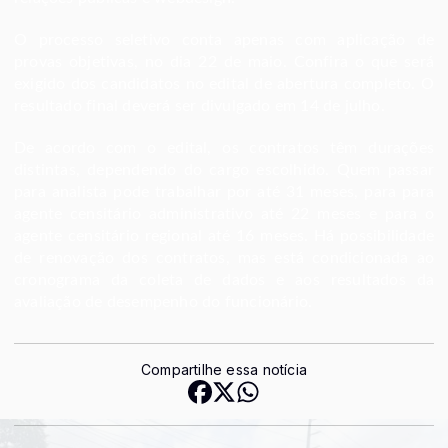
O processo seletivo conta apenas com aplicação de
provas objetivas, no dia 22 de maio. Confira o que será
exigido dos candidatos no edital de abertura completo. O
resultado final deverá ser divulgado em 14 de julho.
De acordo com o edital, os contratos têm durações
distintas, dependendo do cargo escolhido. Quem passar
para analista pode trabalhar por até 31 meses, para para
agente censitário administrativo até 22 meses e para o
agente censitário regional até 16 meses. Há possibilidade
de renovação dos contratos, mas está condicionada ao
cronograma da coleta de dados e aos resultados da
avaliação de desempenho do funcionário.
Compartilhe essa notícia